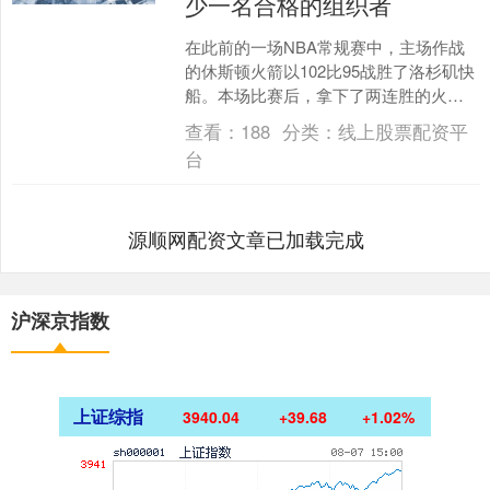
少一名合格的组织者
在此前的一场NBA常规赛中，主场作战
的休斯顿火箭以102比95战胜了洛杉矶快
船。本场比赛后，拿下了两连胜的火箭
的战绩提升到了33胜19负，排名也是超
查看：
188
分类：
线上股票配资平
过了丹佛掘金....
台
源顺网配资文章已加载完成
沪深京指数
上证综指
3940.04
+39.68
+1.02%