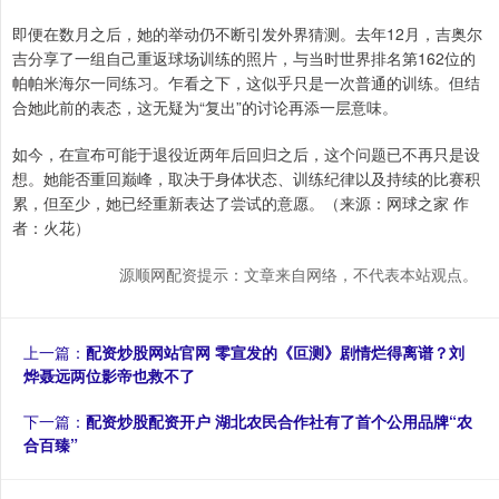
即便在数月之后，她的举动仍不断引发外界猜测。去年12月，吉奥尔
吉分享了一组自己重返球场训练的照片，与当时世界排名第162位的
帕帕米海尔一同练习。乍看之下，这似乎只是一次普通的训练。但结
合她此前的表态，这无疑为“复出”的讨论再添一层意味。
如今，在宣布可能于退役近两年后回归之后，这个问题已不再只是设
想。她能否重回巅峰，取决于身体状态、训练纪律以及持续的比赛积
累，但至少，她已经重新表达了尝试的意愿。（来源：网球之家 作
者：火花）
源顺网配资提示：文章来自网络，不代表本站观点。
上一篇：
配资炒股网站官网 零宣发的《叵测》剧情烂得离谱？刘
烨聂远两位影帝也救不了
下一篇：
配资炒股配资开户 湖北农民合作社有了首个公用品牌“农
合百臻”