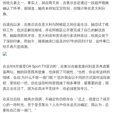
传统元素之一。事实上，就在两天前，吉奥尔吉还通过一段超声视频
确认了怀孕。据报道，她尚未得知宝宝性别，但预计将在意大利分
娩。
自退役以来，吉奥尔吉在意大利与阿根廷之间往返生活。她尝试了模
特工作，也涉足解说领域，并在阿根廷公开赛完成了自己的解说首
秀。她能用西班牙语、意大利语和英语进行多语种采访，给观众留下
了深刻印象。而如今，随着她亲口提及2027年的回归计划，这件事已
经不再只是猜测。
在去年8月接受OA Sport TV采访时，吉奥尔吉被直接问到是否考虑重
返网坛。她的回答既有犹豫，也保留了可能性，“当然，你会有这样的
情绪，会说‘为什么不留一扇门呢？’也许我会以不同的方式面对这段旅
程，更轻松一些。但在这段时间里我做了很多事情，最重要的是，我
真正去生活了。因为在高水平竞技中，你必须更加专注。”
在采访后段，她再次强调，不确定性仍然存在：“总之，我度过了很开
心的一段时光。至于是否复出？人生中你永远无法确定。我认为，总
要给自己留一扇门。”