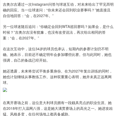
吉奥尔吉通过一次Instagram问答与球迷互动，对未来给出了罕见而明
确的回应。当一位球迷问：“你未来还会回到职业赛事吗？”她直接且
自信地回答：“会，在2027年。”
另一位球迷随后追问：“你确定会回到WTA巡回赛吗？如果会，是什么
时候？”吉奥尔吉没有犹豫，也没有改变说法，再次给出相同的答
案：“会，在2027年。”
在这次互动中，这位34岁的球员也承认，短期内的参赛计划仍不明
确。她表示，目前还不确定明年会参加哪些比赛。但与此同时，她也
强调，自己的备战已经开始。
她还透露，未来将尝试平衡多重身份。在为2027年复出训练的同时，
她也计划继续从事教练工作。这种双重重心表明，她并未真正远离网
球。
在离开赛场之前，这位意大利球员拥有一段颇具亮点的职业生涯。她
在2018年打入温网八强，这是她大满贯赛场上的高光之一。她进攻凶
猛、风格多变，在任何场地上都具备威胁。